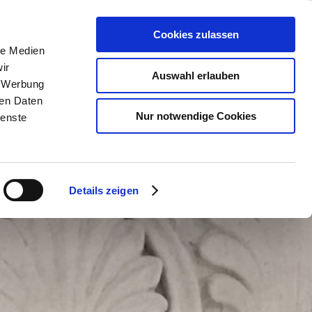
Start
Profil
Projekte
EN
Cookies zulassen
le Medien
ir
Auswahl erlauben
, Werbung
ren Daten
Nur notwendige Cookies
ienste
Details zeigen