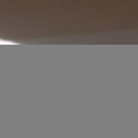
TEAM
Gründer und Geschäftsleitung
Dr. Alexander Ziegler, Architekt
Jahrgang 1969
Studium der Architektur und Denkmalpflege in Frankfurt am Main
und Dresden. Studium Wirtschaftsingenieurwesen und Promotion
in Ökonomie/Management. Sachverständiger für
Immobilienbewertung. Lehrtätigkeit an verschiedenen
Hochschulen im Bereich der Immobilienwirtschaft und Architektur.